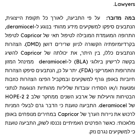
.
Lawyers
במה מדובר:
על פי התביעה, לאורך כל תקופת הייצוגית,
,
deramiocel
הנתבעים סיפקו למשקיעים מידע מהותי בנוגע ל-
לטיפול
Capricor
התרופה המועמדת המובילה לטיפול תאי של
בקרדיומיופתיה הקשורה לניוון שרירים דושן (DMD). הצהרות
להשיג
Capricor
הנתבעים כללו, בין היתר, את יכולתה של
ממינהל המזון
deramiocel
בקשה לרישיון ביולוגי (BLA) ל-
והתרופות האמריקני (FDA). יתר על כן, הנתבעים סיפקו הצהרות
חיוביות באופן גורף למשקיעים ובמקביל הפיצו הצהרות כוזבות
ומטעות ו/או הסתירו עובדות שליליות מהותיות הנוגעות לנתוני
הבטיחות והיעילות של ארבע השנים ממחקר שלב 2 HOPE-2
. התביעה טוענת כי הדבר גרם לבעלי המניות
deramiocel
של
במחירים מנופחים באופן
Capricor
לרכוש את ניירות הערך של
מלאכותי. כאשר הפרטים האמיתיים נכנסו לשוק, התביעה טוענת
כי למשקיעים נגרם נזק.