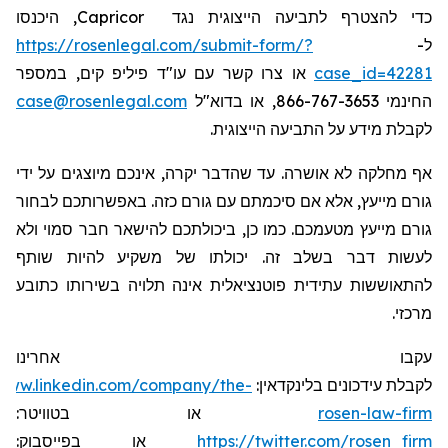
, היכנסו
Capricor
כדי להצטרף לתביעה הייצוגית נגד
https://rosenlegal.com/submit-form/?
ל-
או צרו קשר עם עו"ד פיליפ קים, במספר
case_id=42281
case@rosenlegal.com
החינמי 866-767-3653, או בדוא"ל
לקבלת מידע על התביעה הייצוגית.
אף מחלקה לא אושרה. עד שהדבר יקרה, אינכם מיוצגים על ידי
גורם מייעץ, אלא אם סיכמתם עם גורם כזה. באפשרותכם לבחור
גורם מייעץ מטעמכם. כמו כן, ביכולתכם להישאר חבר סמוי ולא
לעשות דבר בשלב זה. יכולתו של משקיע להיות שותף
להתאוששות עתידית פוטנציאלית אינה תלויה בשירותו כתובע
מרכזי.
עקבו אחרינו
/www.linkedin.com/company/the-
לקבלת עידכונים בלינקדאין:
או בטוויטר:
rosen-law-firm
או בפייסבוק:
https://twitter.com/rosen_firm