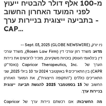
מ-100 אלף דולר להבטיח ייעוץ
לפני המועד האחרון החשוב
בתביעה ייצוגית בניירות ערך -
CAP…
ניו יורק, Sept. 03, 2025 (GLOBE NEWSWIRE) --
), משרד עורכי
Rosen Law Firm
משרד רוזן עורכי דין (
מדוע:
דין בינלאומי העוסק בזכויות משקיעים, מזכיר לרוכשים את ניירות
(נאסד"ק:
Capricor Therapeutics, Inc.
הערך של
) בין התאריכים 9 באוקטובר 2024 עד 10 ביולי 2025, שני
CAPR
התאריכים כוללים ("התקופה הייצוגית"), את המועד האחרון
להגשת תביעה ייצוגית
2025
בספטמבר
15
החשוב של
.
בניירות ערך
Capricor
אם רכשתם ניירות ערך של
מה החשיבות: