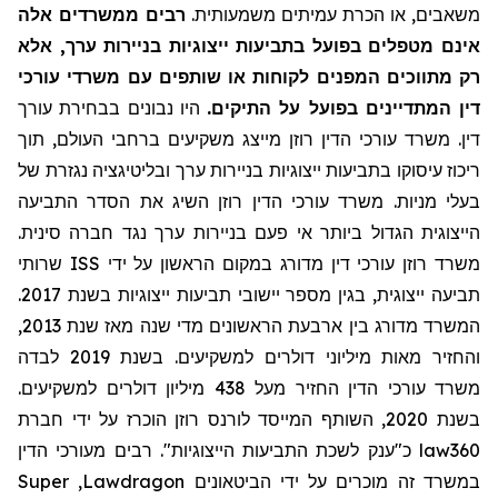
משאבים, או הכרת עמיתים משמעותית.
רבים ממשרדים אלה
אינם מטפלים בפועל בתביעות ייצוגיות בניירות ערך, אלא
רק מתווכים המפנים לקוחות או שותפים עם משרדי עורכי
דין המתדיינים בפועל על התיקים.
היו נבונים בבחירת עורך
דין. משרד עורכי הדין רוזן מייצג משקיעים ברחבי העולם, תוך
ריכוז עיסוקו בתביעות ייצוגיות בניירות ערך ובליטיגציה נגזרת של
בעלי מניות. משרד עורכי הדין רוזן השיג את הסדר התביעה
הייצוגית הגדול ביותר אי פעם בניירות ערך נגד חברה סינית.
שרותי
ISS
משרד רוזן עורכי דין מדורג במקום הראשון על ידי
תביעה ייצוגית, בגין מספר יישובי תביעות ייצוגיות בשנת 2017.
המשרד מדורג בין ארבעת הראשונים מדי שנה מאז שנת 2013,
והחזיר מאות מיליוני דולרים למשקיעים. בשנת 2019 לבדה
משרד עורכי הדין החזיר מעל 438 מיליון דולרים למשקיעים.
בשנת 2020, השותף המייסד לורנס רוזן הוכרז על ידי חברת
כ"ענק לשכת התביעות הייצוגיות". רבים מעורכי הדין
law360
Super
,
Lawdragon
במשרד זה מוכרים על ידי הביטאונים