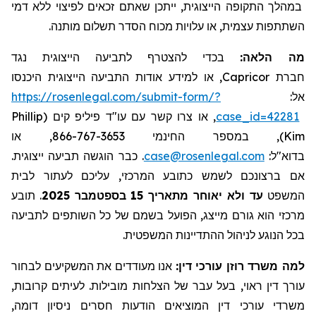
במהלך התקופה הייצוגית, ייתכן שאתם זכאים לפיצוי ללא דמי
השתתפות עצמית, או עלויות מכוח הסדר תשלום מותנה.
מה הלאה:
בכדי להצטרף לתביעה הייצוגית נגד
, או למידע אודות התביעה הייצוגית היכנסו
Capricor
חברת
https://rosenlegal.com/submit-form/?
אל:
Phillip
, או צרו קשר עם עו"ד פיליפ קים (
case_id=42281
), במספר החינמי 866-767-3653, או
Kim
. כבר הוגשה תביעה ייצוגית.
case@rosenlegal.com
בדוא"ל:
אם ברצונכם לשמש כתובע המרכזי, עליכם לעתור לבית
תובע
.
בספטמבר 2025
עד ולא יאוחר מתאריך 15
המשפט
מרכזי הוא גורם מייצג, הפועל בשמם של כל השותפים לתביעה
בכל הנוגע לניהול ההתדיינות המשפטית.
למה משרד רוזן עורכי דין:
אנו מעודדים את המשקיעים לבחור
עורך דין ראוי, בעל עבר של הצלחות מובילות. לעיתים קרובות,
משרדי עורכי דין המוציאים הודעות חסרים ניסיון דומה,